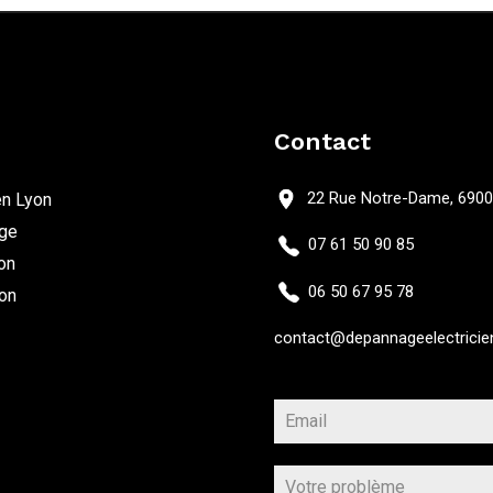
Contact
22 Rue Notre-Dame, 6900
en Lyon
ge
07 61 50 90 85
ion
06 50 67 95 78
on
contact@depannageelectricien