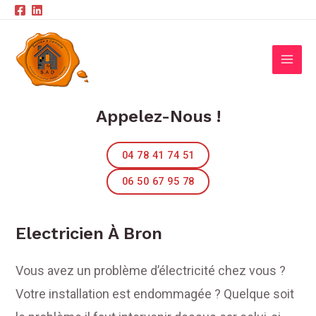
Aller
au
Main
Electricien Bron
contenu
Men
Appelez-Nous !
04 78 41 74 51
06 50 67 95 78
Electricien À Bron
Vous avez un problème d’électricité chez vous ?
Votre installation est endommagée ? Quelque soit